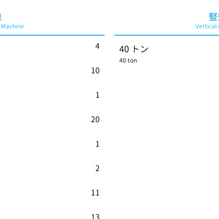
機
竪
g Machine
Vertical
4
40 トン
40 ton
10
1
20
1
2
11
13