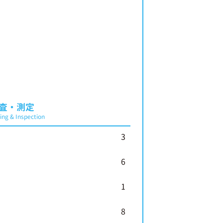
査・測定
ng & Inspection
3
6
1
8