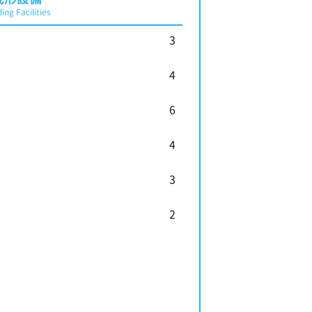
ing Facilities
3
4
6
4
3
2